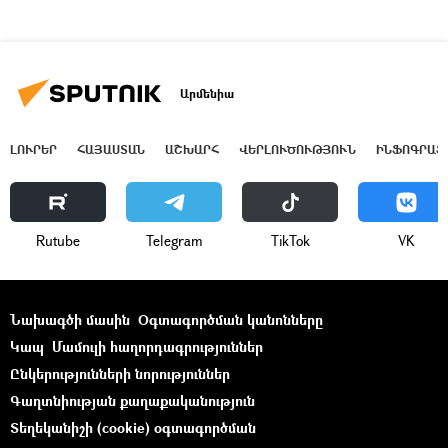
Արմենիա
ԼՈՒՐԵՐ
ՀԱՅԱՍՏԱՆ
ԱՇԽԱՐՀ
ՎԵՐԼՈՒԾՈՒԹՅՈՒՆ
ԻՆՖՈԳՐԱՖ
Rutube
Telegram
ТikТоk
VK
Նախագծի մասին
Օգտագործման կանոնները
Կապ
Մամուլի հաղորդագրություններ
Ընկերությունների նորություններ
Գաղտնիության քաղաքականություն
Տեղեկանիշի (cookie) օգտագործման