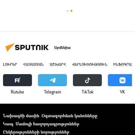
Արմենիա
ԼՈՒՐԵՐ
ՀԱՅԱՍՏԱՆ
ԱՇԽԱՐՀ
ՎԵՐԼՈՒԾՈՒԹՅՈՒՆ
ԻՆՖՈԳՐԱՖ
Rutube
Telegram
ТikТоk
VK
Նախագծի մասին
Օգտագործման կանոնները
Կապ
Մամուլի հաղորդագրություններ
Ընկերությունների նորություններ