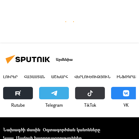
Արմենիա
ԼՈՒՐԵՐ
ՀԱՅԱՍՏԱՆ
ԱՇԽԱՐՀ
ՎԵՐԼՈՒԾՈՒԹՅՈՒՆ
ԻՆՖՈԳՐԱՖ
Rutube
Telegram
ТikТоk
VK
Նախագծի մասին
Օգտագործման կանոնները
Կապ
Մամուլի հաղորդագրություններ