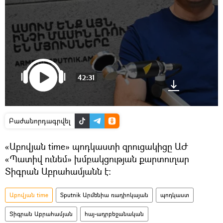
42:31
Բաժանորդագրվել
«Աբովյան time» պոդկաստի զրուցակիցը ԱԺ
«Պատիվ ունեմ» խմբակցության քարտուղար
Տիգրան Աբրահամյանն է։
Աբովյան time
Sputnik Արմենիա ռադիոկայան
պոդկաստ
Տիգրան Աբրահամյան
հայ-ադրբեջանական