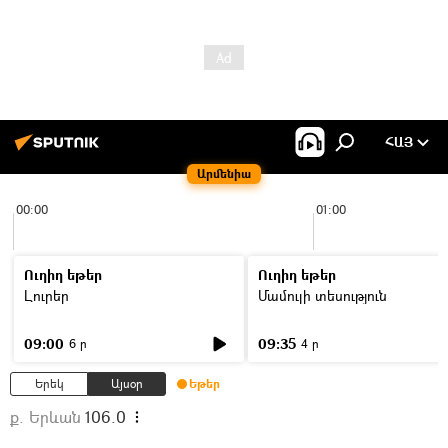
ՀԱՅ
Արմենիա
00:00
01:00
Ուղիղ եթեր
Ուղիղ եթեր
Լուրեր
Մամուլի տեսություն
09:00
09:35
6 ր
4 ր
Երեկ
Այսօր
Եթեր
ք. Երևան
106.0