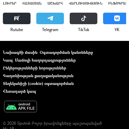
ԼՈՒՐԵՐ
ՀԱՅԱՍՏԱՆ
ԱՇԽԱՐՀ
ՎԵՐԼՈՒԾՈՒԹՅՈՒՆ
ԻՆՖՈԳՐԱՖ
Rutube
Telegram
ТikТоk
VK
Նախագծի մասին
Օգտագործման կանոնները
Կապ
Մամուլի հաղորդագրություններ
Ընկերությունների նորություններ
Գաղտնիության քաղաքականություն
Տեղեկանիշի (cookie) օգտագործման
Հետադարձ կապ
© 2026 Sputnik Բոլոր իրավունքները պաշտպանված
են. 18+