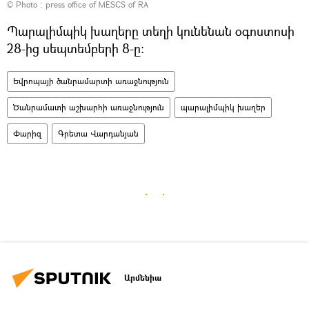
© Photo :
press office of MESCS of RA
Պարալիմպիկ խաղերը տեղի կունենան օգոստոսի
28-ից սեպտեմբերի 8-ը:
Եվրոպայի ծանրամարտի առաջնություն
Ծանրամատի աշխարհի առաջնություն
պարալիմպիկ խաղեր
Փարիզ
Գրետա Վարդանյան
Արմենիա