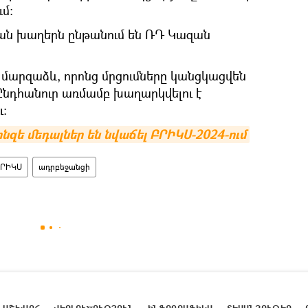
մ։
ան խաղերն ընթանում են ՌԴ Կազան
 մարզաձև, որոնց մրցումները կանցկացվեն
 Ընդհանուր առմամբ խաղարկվելու է
ւ:
ոնզե մեդալներ են նվաճել ԲՐԻԿՍ-2024-ում
ՐԻԿՍ
ադրբեջանցի