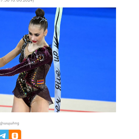
եդիապահոց