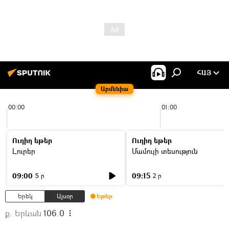
ՀԱՅ
Արմենիա
00:00
01:00
Ուղիղ եթեր
Ուղիղ եթեր
Լուրեր
Մամուլի տեսություն
09:00
09:15
5 ր
2 ր
Երեկ
Այսօր
Եթեր
ք. Երևան
106.0