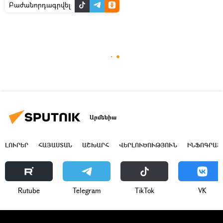
Բաժանորդագրվել
Արմենիա
ԼՈՒՐԵՐ
ՀԱՅԱՍՏԱՆ
ԱՇԽԱՐՀ
ՎԵՐԼՈՒԾՈՒԹՅՈՒՆ
ԻՆՖՈԳՐԱՖ
Rutube
Telegram
ТikТоk
VK