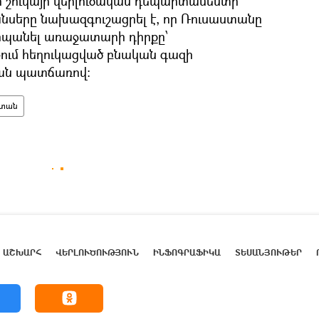
զի շուկայի վերլուծական դեպարտամենտի
սերը նախազգուշացրել է, որ Ռուսաստանը
պանել առաջատարի դիրքը՝
ում հեղուկացված բնական գազի
ան պատճառով:
ստան
ԱՇԽԱՐՀ
ՎԵՐԼՈՒԾՈՒԹՅՈՒՆ
ԻՆՖՈԳՐԱՖԻԿԱ
ՏԵՍԱՆՅՈՒԹԵՐ