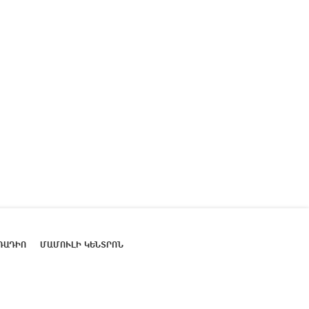
ՌԱԴԻՈ
ՄԱՄՈՒԼԻ ԿԵՆՏՐՈՆ