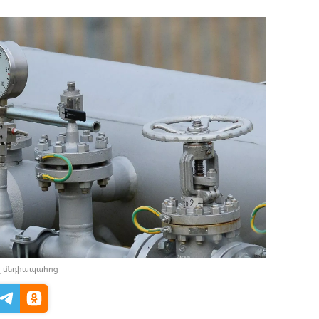
լ մեդիապահոց