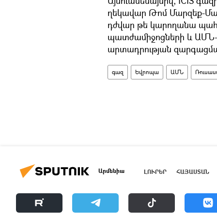
Այնուամենայնիվ, ICIS գա
ղեկավար Թոմ Մարզեք-Ման
դժվար թե կարողանա պահ
պատժամիջոցների և ԱՄՆ-
արտադրության զարգացմ
գազ
Եվրոպա
ԱՄՆ
Ռուսա
Արմենիա
ԼՈՒՐԵՐ
ՀԱՅԱՍՏԱՆ