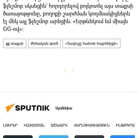
ֆլեշմոբ սկսեցին` հորդորելով բոյկոտել այս տաքսի
ծառայությունը, բողոքի շարժման կողմնակիցներն
էլ մեկ այլ ֆլեշմոբ արեցին. «Երթևեկում եմ միայն
GG-ով»։
gg տաքսի
Քրեական գործ
«Տավուշը հանուն հայրենիքի»
Արմենիա
ԼՈՒՐԵՐ
ՀԱՅԱՍՏԱՆ
ԱՇԽԱՐՀ
ՎԵՐԼՈՒԾՈՒԹՅՈՒՆ
ԻՆՖՈԳՐԱՖ