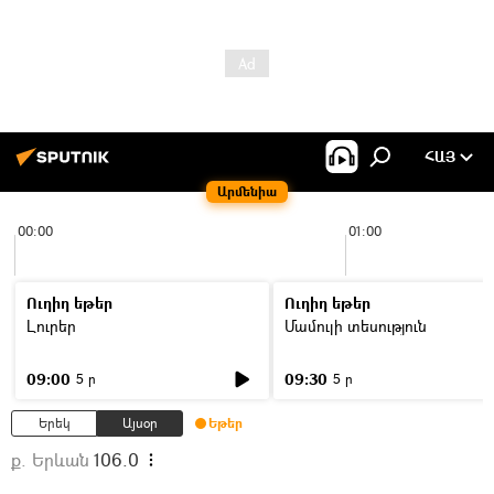
ՀԱՅ
Արմենիա
00:00
01:00
Ուղիղ եթեր
Ուղիղ եթեր
Լուրեր
Մամուլի տեսություն
09:00
09:30
5 ր
5 ր
Երեկ
Այսօր
Եթեր
ք. Երևան
106.0