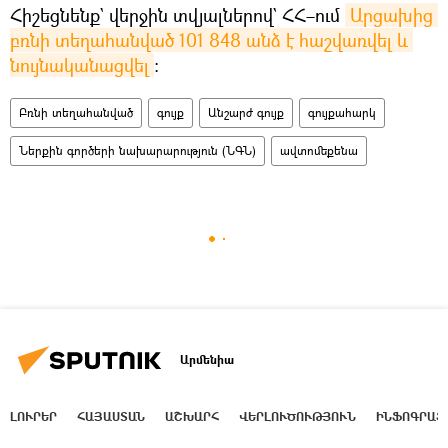
Հիշեցնենք` վերջին տվյալներով` ՀՀ–ում
Արցախից 
բռնի տեղահանված 101 848 անձ է հաշվառվել և 
նույնականացվել
։
Բռնի տեղահանված
գույք
Անշարժ գույք
գույքահարկ
Ներքին գործերի նախարարություն (ՆԳՆ)
ավտոմեքենա
Արմենիա
ԼՈՒՐԵՐ
ՀԱՅԱՍՏԱՆ
ԱՇԽԱՐՀ
ՎԵՐԼՈՒԾՈՒԹՅՈՒՆ
ԻՆՖՈԳՐԱՖ