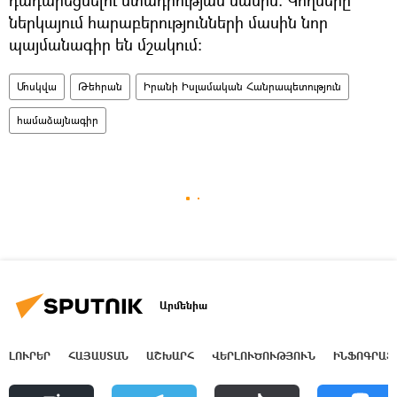
ներկայում հարաբերությունների մասին նոր
պայմանագիր են մշակում։
Մոսկվա
Թեհրան
Իրանի Իսլամական Հանրապետություն
համաձայնագիր
Արմենիա
ԼՈՒՐԵՐ
ՀԱՅԱՍՏԱՆ
ԱՇԽԱՐՀ
ՎԵՐԼՈՒԾՈՒԹՅՈՒՆ
ԻՆՖՈԳՐԱՖ