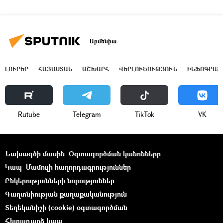
Արմենիա
ԼՈՒՐԵՐ
ՀԱՅԱՍՏԱՆ
ԱՇԽԱՐՀ
ՎԵՐԼՈՒԾՈՒԹՅՈՒՆ
ԻՆՖՈԳՐԱՖ
Rutube
Telegram
ТikТоk
VK
Նախագծի մասին
Օգտագործման կանոնները
Կապ
Մամուլի հաղորդագրություններ
Ընկերությունների նորություններ
Գաղտնիության քաղաքականություն
Տեղեկանիշի (cookie) օգտագործման
Հետադարձ կապ