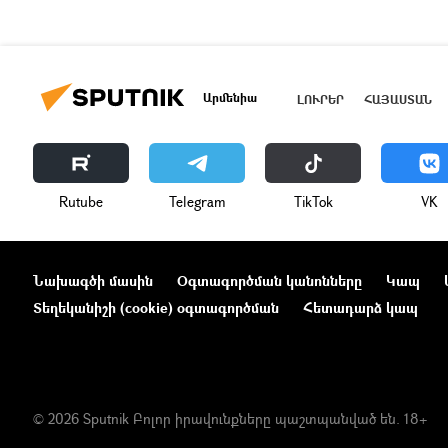
Արմենիա
ԼՈՒՐԵՐ
ՀԱՅԱՍՏԱՆ
Rutube
Telegram
ТikТоk
VK
Նախագծի մասին
Օգտագործման կանոնները
Կապ
Տեղեկանիշի (cookie) օգտագործման
Հետադարձ կապ
© 2026 Sputnik Բոլոր իրավունքները պաշտպանված են. 18+