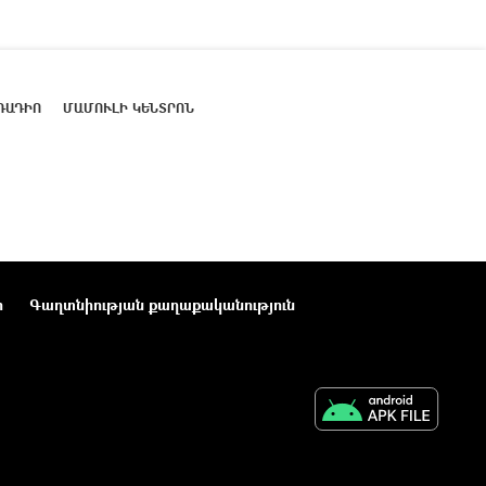
ՌԱԴԻՈ
ՄԱՄՈՒԼԻ ԿԵՆՏՐՈՆ
ր
Գաղտնիության քաղաքականություն