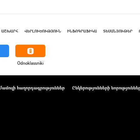
ԱՇԽԱՐՀ
ՎԵՐԼՈՒԾՈՒԹՅՈՒՆ
ԻՆՖՈԳՐԱՖԻԿԱ
ՏԵՍԱՆՅՈՒԹԵՐ
Odnoklassniki
Մամուլի հաղորդագրություններ
Ընկերությունների նորություննե