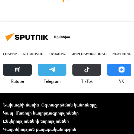
Արմենիա
ԼՈՒՐԵՐ
ՀԱՅԱՍՏԱՆ
ԱՇԽԱՐՀ
ՎԵՐԼՈՒԾՈՒԹՅՈՒՆ
ԻՆՖՈԳՐԱՖ
Rutube
Telegram
ТikТоk
VK
Նախագծի մասին
Օգտագործման կանոնները
Կապ
Մամուլի հաղորդագրություններ
Ընկերությունների նորություններ
Գաղտնիության քաղաքականություն