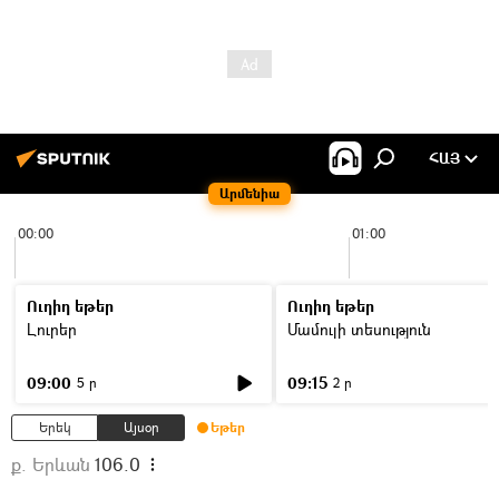
ՀԱՅ
Արմենիա
00:00
01:00
Ուղիղ եթեր
Ուղիղ եթեր
Լուրեր
Մամուլի տեսություն
09:00
09:15
5 ր
2 ր
Երեկ
Այսօր
Եթեր
ք. Երևան
106.0