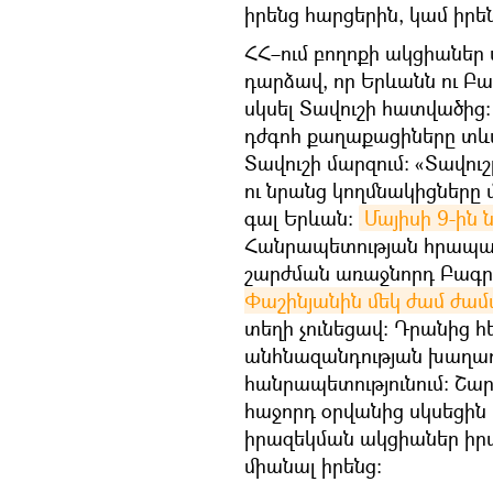
իրենց հարցերին, կամ իր
ՀՀ–ում բողոքի ակցիաներ 
դարձավ, որ Երևանն ու Բ
սկսել Տավուշի հատվածից
դժգոհ քաղաքացիները տև
Տավուշի մարզում։ «Տավու
ու նրանց կողմնակիցները մ
գալ Երևան։
Մայիսի 9-ին
Հանրապետության հրապար
շարժման առաջնորդ Բագ
Փաշինյանին մեկ ժամ ժա
տեղի չունեցավ։ Դրանից 
անհնազանդության խաղաղ
հանրապետությունում։ Շա
հաջորդ օրվանից սկսեցին
իրազեկման ակցիաներ իրա
միանալ իրենց։