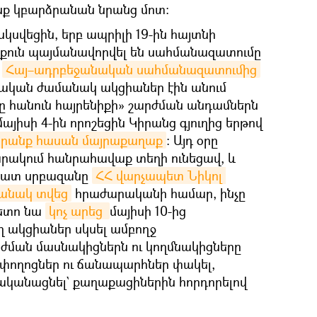
ենք կբարձրանան նրանց մոտ։
սկսվեցին, երբ ապրիլի 19-ին հայտնի
աքուն պայմանավորվել են սահմանազատումը
։
Հայ–ադրբեջանական սահմանազատումից
ական ժամանակ ակցիաներ էին անում
շը հանուն հայրենիքի» շարժման անդամներն
այիսի 4-ին որոշեցին Կիրանց գյուղից երթով
 նրանք հասան մայրաքաղաք
։ Այդ օրը
ակում հանրահավաք տեղի ունեցավ, և
րատ սրբազանը
ՀՀ վարչապետ Նիկոլ 
մանակ տվեց
հրաժարականի համար, ինչը
հետո նա
կոչ արեց 
մայիսի 10-ից
 ակցիաներ սկսել ամբողջ
րժման մասնակիցներն ու կողմնակիցները
 փողոցներ ու ճանապարհներ փակել,
կանացնել` քաղաքացիներին հորդորելով