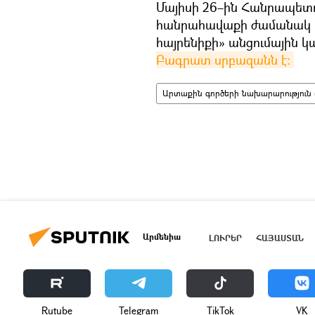
Մայիսի 26–ին Հանրապետո
հանրահավաքի ժամանակ հ
հայրենիքի» անցումային 
Բագրատ սրբազանն է։
Արտաքին գործերի նախարարություն 
Արմենիա
ԼՈՒՐԵՐ
ՀԱՅԱՍՏԱՆ
Rutube
Telegram
ТikТоk
VK