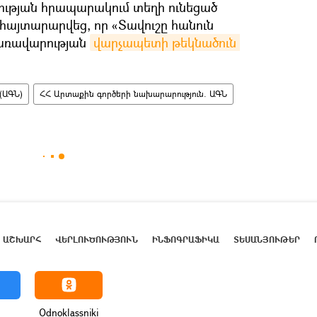
ւթյան հրապարակում տեղի ունեցած
այտարարվեց, որ «Տավուշը հանուն
կառավարության
վարչապետի թեկնածուն 
(ԱԳՆ)
ՀՀ Արտաքին գործերի նախարարություն. ԱԳՆ
ԱՇԽԱՐՀ
ՎԵՐԼՈՒԾՈՒԹՅՈՒՆ
ԻՆՖՈԳՐԱՖԻԿԱ
ՏԵՍԱՆՅՈՒԹԵՐ
Odnoklassniki