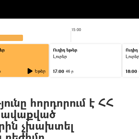
15:00
եր
Ուղիղ եթեր
Ուղիղ
Լուրեր
Լուրե
Եթեր
17:00
18:00
ր
46 ր
ունը հորդորում է ՀՀ
հավաքված
րին չխախտել
 ռեժիմը