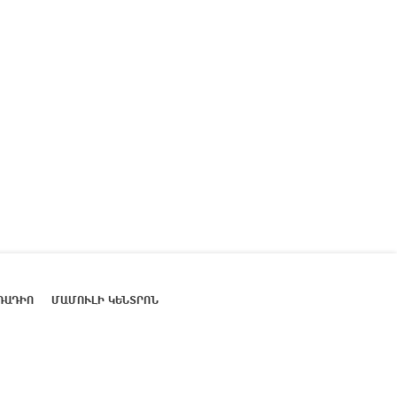
ՌԱԴԻՈ
ՄԱՄՈՒԼԻ ԿԵՆՏՐՈՆ