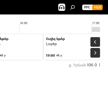
РУС
ՀԱՅ
16:00
17:00
 եթեր
Ուղիղ եթեր
ր
Լուրեր
19:00
46 ր
46 ր
ք. Երևան
106.0