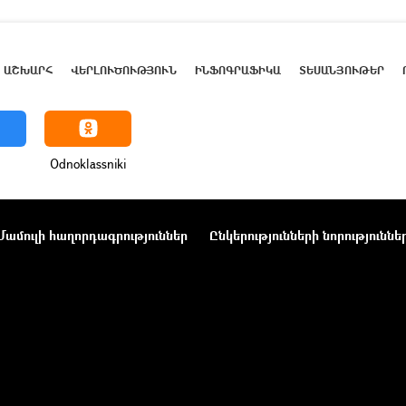
ԱՇԽԱՐՀ
ՎԵՐԼՈՒԾՈՒԹՅՈՒՆ
ԻՆՖՈԳՐԱՖԻԿԱ
ՏԵՍԱՆՅՈՒԹԵՐ
Odnoklassniki
Մամուլի հաղորդագրություններ
Ընկերությունների նորություննե