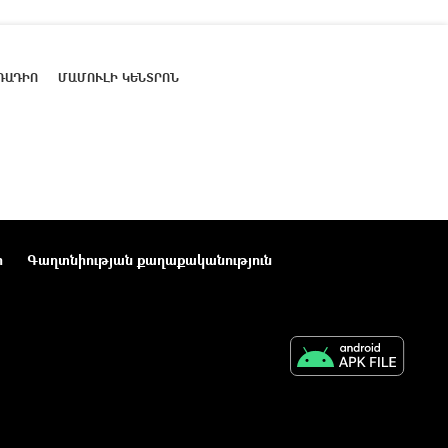
ՌԱԴԻՈ
ՄԱՄՈՒԼԻ ԿԵՆՏՐՈՆ
ր
Գաղտնիության քաղաքականություն