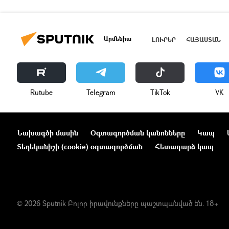
Արմենիա
ԼՈՒՐԵՐ
ՀԱՅԱՍՏԱՆ
Rutube
Telegram
ТikТоk
VK
Նախագծի մասին
Օգտագործման կանոնները
Կապ
Տեղեկանիշի (cookie) օգտագործման
Հետադարձ կապ
© 2026 Sputnik Բոլոր իրավունքները պաշտպանված են. 18+