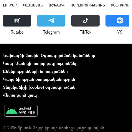
ԼՈՒՐԵՐ
ՀԱՅԱՍՏԱՆ
ԱՇԽԱՐՀ
ՎԵՐԼՈՒԾՈՒԹՅՈՒՆ
ԻՆՖՈԳՐԱՖ
Rutube
Telegram
ТikТоk
VK
Նախագծի մասին
Օգտագործման կանոնները
Կապ
Մամուլի հաղորդագրություններ
Ընկերությունների նորություններ
Գաղտնիության քաղաքականություն
Տեղեկանիշի (cookie) օգտագործման
Հետադարձ կապ
© 2026 Sputnik Բոլոր իրավունքները պաշտպանված