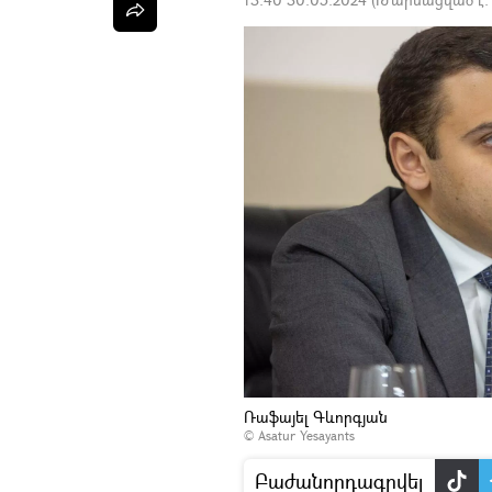
Ռաֆայել Գևորգյան
© Asatur Yesayants
Բաժանորդագրվել