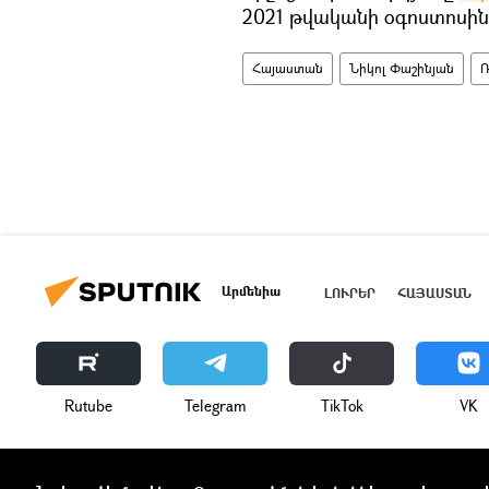
2021 թվականի օգոստոսին
Հայաստան
Նիկոլ Փաշինյան
Ռ
Արմենիա
ԼՈՒՐԵՐ
ՀԱՅԱՍՏԱՆ
Rutube
Telegram
ТikТоk
VK