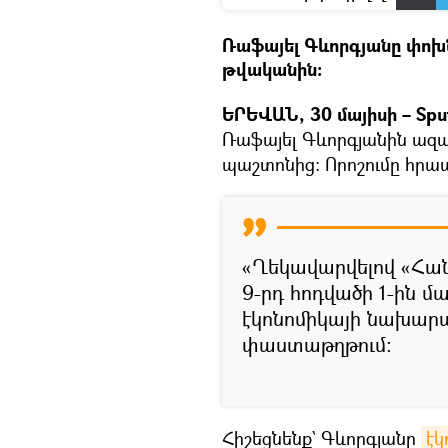
Ռաֆայել Գևորգյանը փոխ
թվականին։
ԵՐԵՎԱՆ, 30 մայիսի – Spu
Ռաֆայել Գևորգյանին ազա
պաշտոնից։ Որոշումը հր
«Ղեկավարվելով «Հան
9-րդ հոդվածի 1-ին մ
էկոնոմիկայի նախար
փաստաթղթում։
Հիշեցնենք` Գևորգյանը