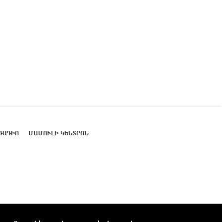
ՌԱԴԻՈ
ՄԱՄՈՒԼԻ ԿԵՆՏՐՈՆ