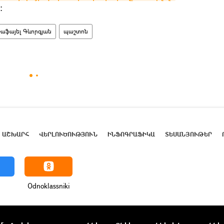
։
աֆայել Գևորգյան
պաշտոն
ԱՇԽԱՐՀ
ՎԵՐԼՈՒԾՈՒԹՅՈՒՆ
ԻՆՖՈԳՐԱՖԻԿԱ
ՏԵՍԱՆՅՈՒԹԵՐ
Odnoklassniki