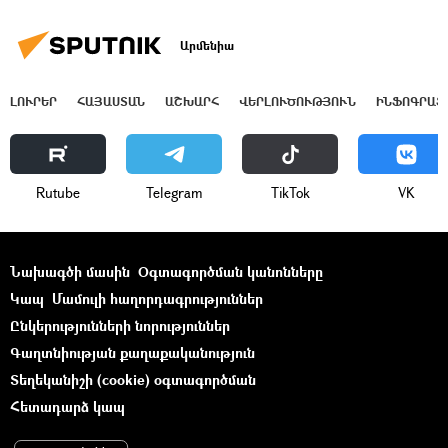
Արմենիա
ԼՈՒՐԵՐ
ՀԱՅԱՍՏԱՆ
ԱՇԽԱՐՀ
ՎԵՐԼՈՒԾՈՒԹՅՈՒՆ
ԻՆՖՈԳՐԱՖ
Rutube
Telegram
ТikТоk
VK
Նախագծի մասին
Օգտագործման կանոնները
Կապ
Մամուլի հաղորդագրություններ
Ընկերությունների նորություններ
Գաղտնիության քաղաքականություն
Տեղեկանիշի (cookie) օգտագործման
Հետադարձ կապ