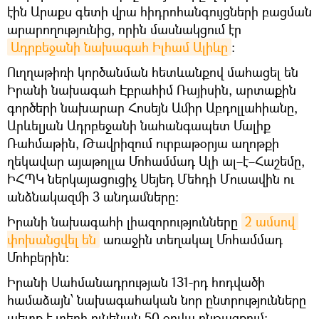
էին Արաքս գետի վրա հիդրոհանգույցների բացման
արարողությունից, որին մասնակցում էր
Ադրբեջանի նախագահ Իլհամ Ալիևը
:
Ուղղաթիռի կործանման հետևանքով մահացել են
Իրանի նախագահ Էբրահիմ Ռայիսին, արտաքին
գործերի նախարար Հոսեյն Ամիր Աբդոլլահիանը,
Արևելյան Ադրբեջանի նահանգապետ Մալիք
Ռահմաթին, Թավրիզում ուրբաթօրյա աղոթքի
ղեկավար այաթոլլա Մոհամմադ Ալի ալ–է–Հաշեմը,
ԻՀՊԿ ներկայացուցիչ Սեյեդ Մեհդի Մուսավին ու
անձնակազմի 3 անդամները։
Իրանի նախագահի լիազորությունները
2 ամսով 
փոխանցվել են
առաջին տեղակալ Մոհամմադ
Մոհբերին։
Իրանի Սահմանադրության 131-րդ հոդվածի
համաձայն՝ նախագահական նոր ընտրությունները
պետք է տեղի ունենան 50 օրվա ընթացքում: