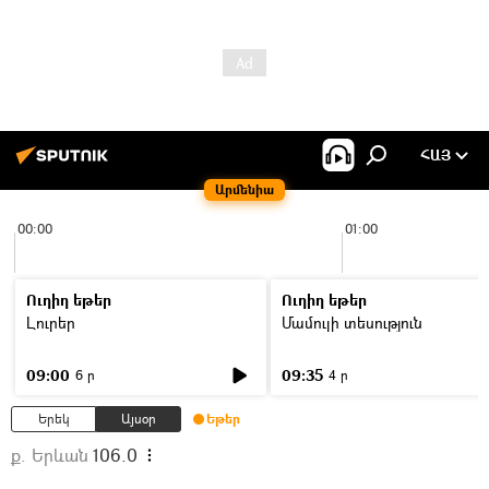
ՀԱՅ
Արմենիա
00:00
01:00
Ուղիղ եթեր
Ուղիղ եթեր
Լուրեր
Մամուլի տեսություն
09:00
09:35
6 ր
4 ր
Երեկ
Այսօր
Եթեր
ք. Երևան
106.0