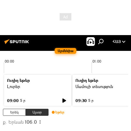
ՀԱՅ
Արմենիա
00:00
01:00
Ուղիղ եթեր
Ուղիղ եթեր
Լուրեր
Մամուլի տեսություն
09:00
09:30
5 ր
5 ր
Երեկ
Այսօր
Եթեր
ք. Երևան
106.0