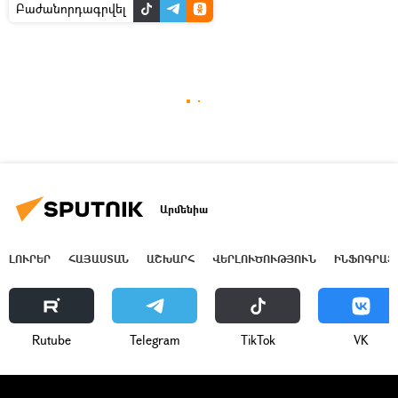
Բաժանորդագրվել
Արմենիա
ԼՈՒՐԵՐ
ՀԱՅԱՍՏԱՆ
ԱՇԽԱՐՀ
ՎԵՐԼՈՒԾՈՒԹՅՈՒՆ
ԻՆՖՈԳՐԱՖ
Rutube
Telegram
ТikТоk
VK