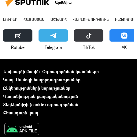
Արմենիա
ԼՈՒՐԵՐ
ՀԱՅԱՍՏԱՆ
ԱՇԽԱՐՀ
ՎԵՐԼՈՒԾՈՒԹՅՈՒՆ
ԻՆՖՈԳՐԱՖ
Rutube
Telegram
ТikТоk
VK
Նախագծի մասին
Օգտագործման կանոնները
Կապ
Մամուլի հաղորդագրություններ
Ընկերությունների նորություններ
Գաղտնիության քաղաքականություն
Տեղեկանիշի (cookie) օգտագործման
Հետադարձ կապ