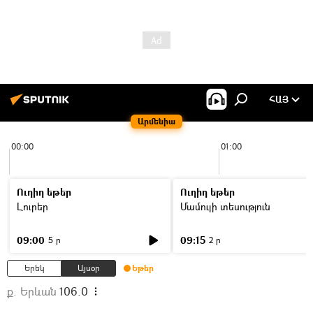
ՀԱՅ
Արմենիա
00:00
01:00
Ուղիղ եթեր
Ուղիղ եթեր
Լուրեր
Մամուլի տեսություն
09:00
09:15
5 ր
2 ր
Երեկ
Այսօր
Եթեր
ք. Երևան
106.0