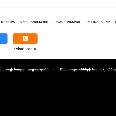
ԱՇԽԱՐՀ
ՎԵՐԼՈՒԾՈՒԹՅՈՒՆ
ԻՆՖՈԳՐԱՖԻԿԱ
ՏԵՍԱՆՅՈՒԹԵՐ
Odnoklassniki
Մամուլի հաղորդագրություններ
Ընկերությունների նորություննե