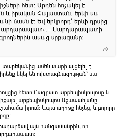
իշների հետ։ Արդեն հռչակել է
ն և իրական Հայաստան, երևի սա
 մասն է։ Եվ երկրորդ` երևի դրսից
գա Սարդարապատ»,– Սարդարապատի
ագրողներին ասաց սրբազանը։
17 տարեկանից ամեն տարի այցելել է
իրենք եկել են ուխտագնացության` սա
րույցից հետո Բագրատ արքեպիսկոպոսը և
Միքայել արքեպիսկոպոս Աջապահյանը
շահամալիրում։ Ապա աղոթք հնչեց, և բոլորը
րգը։
դրադարձավ այն հանգամանքին, որ
Սարդարապատ։