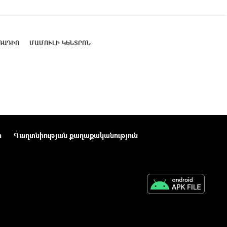
ՌԱԴԻՈ
ՄԱՄՈՒԼԻ ԿԵՆՏՐՈՆ
ր
Գաղտնիության քաղաքականություն