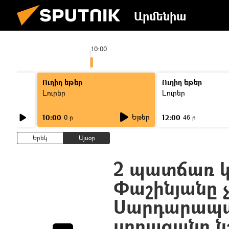
Արմենիա
10:00
Ուղիղ եթեր
Ուղիղ եթեր
Լուրեր
Լուրեր
Եթեր
10:00
12:00
0 ր
46 ր
Երեկ
Այսօր
2 պատճառ կա
Փաշինյանը չ
Սարդարապ
սրբազանը ն