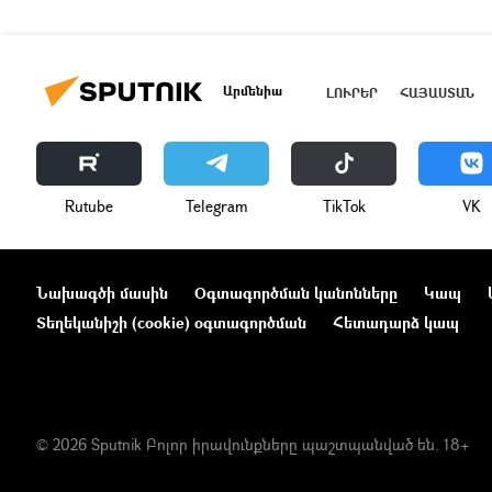
Արմենիա
ԼՈՒՐԵՐ
ՀԱՅԱՍՏԱՆ
Rutube
Telegram
ТikТоk
VK
Նախագծի մասին
Օգտագործման կանոնները
Կապ
Տեղեկանիշի (cookie) օգտագործման
Հետադարձ կապ
© 2026 Sputnik Բոլոր իրավունքները պաշտպանված են. 18+