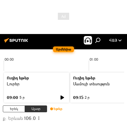
ՀԱՅ
Արմենիա
00:00
01:00
Ուղիղ եթեր
Ուղիղ եթեր
Լուրեր
Մամուլի տեսություն
09:00
09:15
5 ր
2 ր
Երեկ
Այսօր
Եթեր
ք. Երևան
106.0