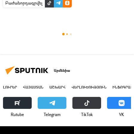
Բաժանորդագրվել
Արմենիա
ԼՈՒՐԵՐ
ՀԱՅԱՍՏԱՆ
ԱՇԽԱՐՀ
ՎԵՐԼՈՒԾՈՒԹՅՈՒՆ
ԻՆՖՈԳՐԱՖ
Rutube
Telegram
ТikТоk
VK