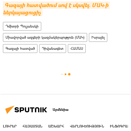
Գազայի հատվածում սով է սկսվել. ՄԱԿ-ի 
ներկայացուցիչ
Դմիտրի Պոլյանսկի
Միավորված ազգերի կազմակերպություն (ՄԱԿ)
Իսրայել
Գազայի հատված
Դիվանագետ
ՀԱՄԱՍ
Արմենիա
ԼՈՒՐԵՐ
ՀԱՅԱՍՏԱՆ
ԱՇԽԱՐՀ
ՎԵՐԼՈՒԾՈՒԹՅՈՒՆ
ԻՆՖՈԳՐԱՖ