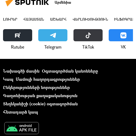
Արմենիա
ԼՈՒՐԵՐ
ՀԱՅԱՍՏԱՆ
ԱՇԽԱՐՀ
ՎԵՐԼՈՒԾՈՒԹՅՈՒՆ
ԻՆՖՈԳՐԱՖ
Rutube
Telegram
ТikТоk
VK
Նախագծի մասին
Օգտագործման կանոնները
Կապ
Մամուլի հաղորդագրություններ
Ընկերությունների նորություններ
Գաղտնիության քաղաքականություն
Տեղեկանիշի (cookie) օգտագործման
Հետադարձ կապ