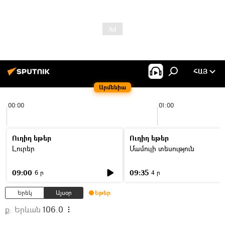
ՀԱՅ
Արմենիա
00:00
01:00
Ուղիղ եթեր
Ուղիղ եթեր
Լուրեր
Մամուլի տեսություն
09:00
09:35
6 ր
4 ր
Երեկ
Այսօր
Եթեր
ք. Երևան
106.0