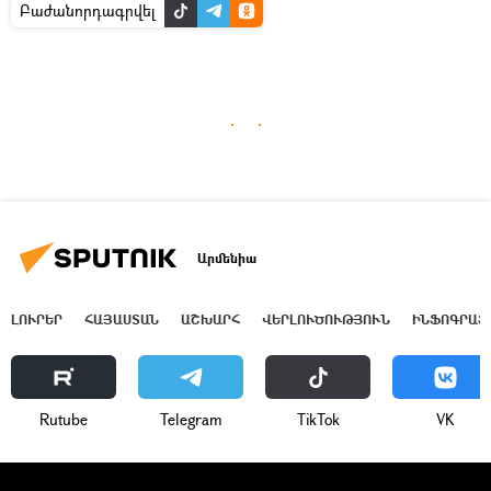
Բաժանորդագրվել
Արմենիա
ԼՈՒՐԵՐ
ՀԱՅԱՍՏԱՆ
ԱՇԽԱՐՀ
ՎԵՐԼՈՒԾՈՒԹՅՈՒՆ
ԻՆՖՈԳՐԱՖ
Rutube
Telegram
ТikТоk
VK