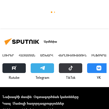
Արմենիա
ԼՈՒՐԵՐ
ՀԱՅԱՍՏԱՆ
ԱՇԽԱՐՀ
ՎԵՐԼՈՒԾՈՒԹՅՈՒՆ
ԻՆՖՈԳՐԱՖ
Rutube
Telegram
ТikТоk
VK
Նախագծի մասին
Օգտագործման կանոնները
Կապ
Մամուլի հաղորդագրություններ