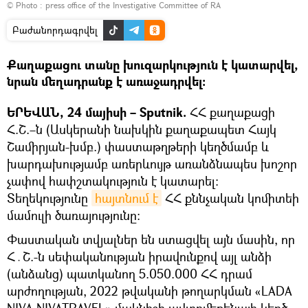
© Photo : press office of the Investigative Committee of RA
Բաժանորդագրվել
Քաղաքացու տանը խուզարկություն է կատարվել,
նրան մեղադրանք է առաջադրվել։
ԵՐԵՎԱՆ, 24 մայիսի – Sputnik.
ՀՀ քաղաքացի
Հ.Շ.–ն (Ասկերանի նախկին քաղաքապետ Հայկ
Շամիրյան-խմբ.) փաստաթղթերի կեղծմամբ և
խարդախությամբ առերևույթ առանձնապես խոշոր
չափով հափշտակություն է կատարել։
Տեղեկությունը
հայտնում է
ՀՀ քննչական կոմիտեի
մամուլի ծառայությունը։
Փաստական տվյալներ են ստացվել այն մասին, որ
Հ․Շ.-ն սեփականության իրավունքով այլ անձի
(անձանց) պատկանող 5.050.000 ՀՀ դրամ
արժողության, 2022 թվականի թողարկման «LADA
NIVA NIVATRAVEL» մակնիշի ավտոմեքենայի կեղծ