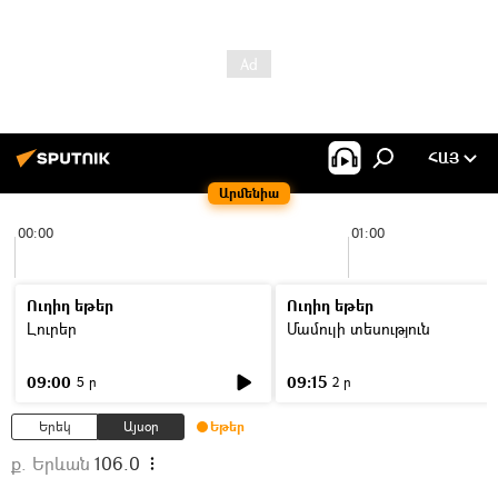
ՀԱՅ
Արմենիա
00:00
01:00
Ուղիղ եթեր
Ուղիղ եթեր
Լուրեր
Մամուլի տեսություն
09:00
09:15
5 ր
2 ր
Երեկ
Այսօր
Եթեր
ք. Երևան
106.0