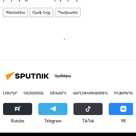
Գերմանիա
Օլաֆ Շոլց
Պաղեստին
Արմենիա
ԼՈՒՐԵՐ
ՀԱՅԱՍՏԱՆ
ԱՇԽԱՐՀ
ՎԵՐԼՈՒԾՈՒԹՅՈՒՆ
ԻՆՖՈԳՐԱՖ
Rutube
Telegram
ТikТоk
VK