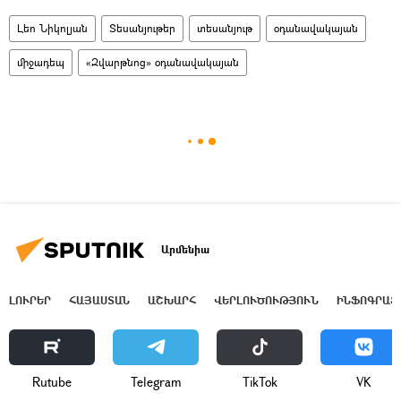
Լեո Նիկոլյան
Տեսանյութեր
տեսանյութ
օդանավակայան
միջադեպ
«Զվարթնոց» օդանավակայան
Արմենիա
ԼՈՒՐԵՐ
ՀԱՅԱՍՏԱՆ
ԱՇԽԱՐՀ
ՎԵՐԼՈՒԾՈՒԹՅՈՒՆ
ԻՆՖՈԳՐԱՖ
Rutube
Telegram
ТikТоk
VK