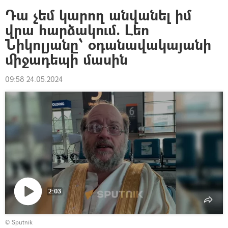
Դա չեմ կարող անվանել իմ
վրա հարձակում. Լեո
Նիկոլյանը՝ օդանավակայանի
միջադեպի մասին
09:58 24.05.2024
2:03
Դիտել
© Sputnik
տեսանյութը