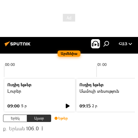
ՀԱՅ
Արմենիա
00:00
01:00
Ուղիղ եթեր
Ուղիղ եթեր
Լուրեր
Մամուլի տեսություն
09:00
09:15
5 ր
2 ր
Երեկ
Այսօր
Եթեր
ք. Երևան
106.0