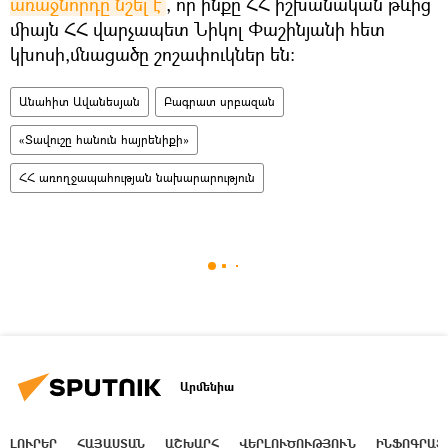
առաջնորդը նշել է
, որ ինքը ՀՀ իշխանական թևից
միայն ՀՀ վարչապետ Նիկոլ Փաշինյանի հետ
կխոսի,մնացածը շոշափուկներ են։
Անահիտ Ավանեսյան
Բագրատ սրբազան
«Տավուշը հանուն հայրենիքի»
ՀՀ առողջապահության նախարարություն
Արմենիա
ԼՈՒՐԵՐ
ՀԱՅԱՍՏԱՆ
ԱՇԽԱՐՀ
ՎԵՐԼՈՒԾՈՒԹՅՈՒՆ
ԻՆՖՈԳՐԱՖ