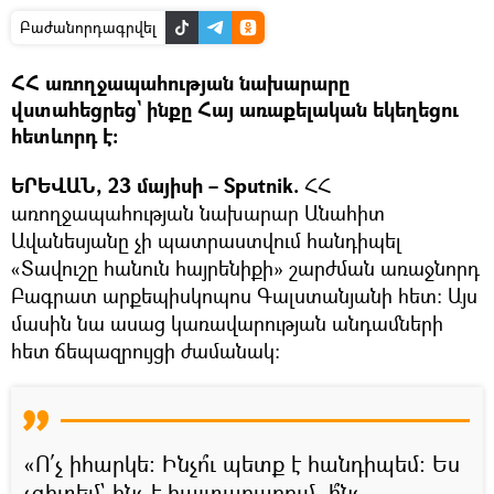
Բաժանորդագրվել
ՀՀ առողջապահության նախարարը
վստահեցրեց` ինքը Հայ առաքելական եկեղեցու
հետևորդ է։
ԵՐԵՎԱՆ, 23 մայիսի – Sputnik.
ՀՀ
առողջապահության նախարար Անահիտ
Ավանեսյանը չի պատրաստվում հանդիպել
«Տավուշը հանուն հայրենիքի» շարժման առաջնորդ
Բագրատ արքեպիսկոպոս Գալստանյանի հետ։ Այս
մասին նա ասաց կառավարության անդամների
հետ ճեպազրույցի ժամանակ։
«Ո՛չ իհարկե։ Ինչո՞ւ պետք է հանդիպեմ։ Ես
չգիտեմ` ինչ է հայտարարում. ի՞նչ