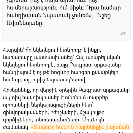
համերաշխություն, ո՞ւմ միջև։ Դրա համար
հանդիպման նպատակ չունեմ»,– նշեց
Ավանեսյանը։
Հարցին` ո՞ր եկեղեցու հետևորդը է ինքը,
նախարարը պատասխանեց` Հայ առաքելական
եկեղեցու հետևորդ է, բայց Բագրատ սրբազանը
հանդիպում է ոչ թե հոգևոր հարցեր քննարկելու
համար, այլ ուրիշ նպատակներով։
Հիշեցնենք, որ վերջին օրերին Բագրատ սրբազանը
ակտիվ հանդիպումներ է ունենում տարբեր
ոլորտների ներկայացուցիչների հետ`
զինվորականների, բժիշկների, մշակույթի
գործիչների, տնտեսագետների։ Միևնույն
ժամանակ
«Տավուշը հանուն հայրենիքի» շարժման 