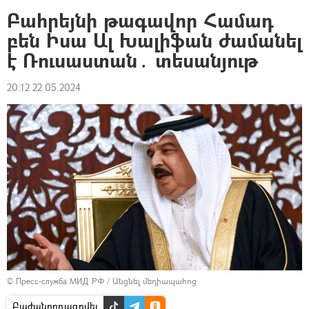
Բահրեյնի թագավոր Համադ
բեն Իսա Ալ Խալիֆան ժամանել
է Ռուսաստան․ տեսանյութ
20:12 22.05.2024
© Пресс-служба МИД РФ
/
Անցնել մեդիապահոց
Բաժանորդագրվել