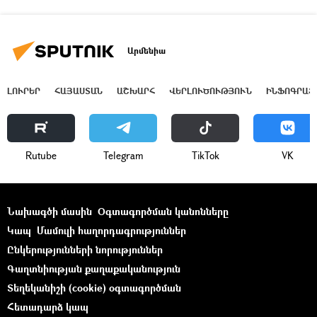
Արմենիա
ԼՈՒՐԵՐ
ՀԱՅԱՍՏԱՆ
ԱՇԽԱՐՀ
ՎԵՐԼՈՒԾՈՒԹՅՈՒՆ
ԻՆՖՈԳՐԱՖ
Rutube
Telegram
ТikТоk
VK
Նախագծի մասին
Օգտագործման կանոնները
Կապ
Մամուլի հաղորդագրություններ
Ընկերությունների նորություններ
Գաղտնիության քաղաքականություն
Տեղեկանիշի (cookie) օգտագործման
Հետադարձ կապ