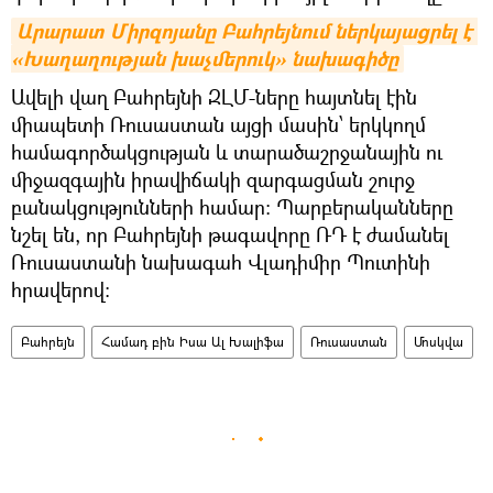
Արարատ Միրզոյանը Բահրեյնում ներկայացրել է 
«Խաղաղության խաչմերուկ» նախագիծը
Ավելի վաղ Բահրեյնի ԶԼՄ-ները հայտնել էին
միապետի Ռուսաստան այցի մասին՝ երկկողմ
համագործակցության և տարածաշրջանային ու
միջազգային իրավիճակի զարգացման շուրջ
բանակցությունների համար: Պարբերականները
նշել են, որ Բահրեյնի թագավորը ՌԴ է ժամանել
Ռուսաստանի նախագահ Վլադիմիր Պուտինի
հրավերով։
Բահրեյն
Համադ բին Իսա Ալ Խալիֆա
Ռուսաստան
Մոսկվա