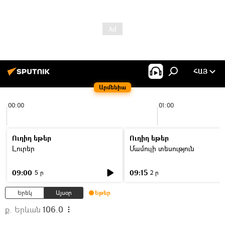
ՀԱՅ
Արմենիա
00:00
01:00
Ուղիղ եթեր
Ուղիղ եթեր
Լուրեր
Մամուլի տեսություն
09:00
09:15
5 ր
2 ր
Երեկ
Այսօր
Եթեր
ք. Երևան
106.0