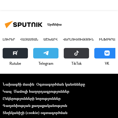
Արմենիա
ԼՈՒՐԵՐ
ՀԱՅԱՍՏԱՆ
ԱՇԽԱՐՀ
ՎԵՐԼՈՒԾՈՒԹՅՈՒՆ
ԻՆՖՈԳՐԱՖ
Rutube
Telegram
ТikТоk
VK
Նախագծի մասին
Օգտագործման կանոնները
Կապ
Մամուլի հաղորդագրություններ
Ընկերությունների նորություններ
Գաղտնիության քաղաքականություն
Տեղեկանիշի (cookie) օգտագործման