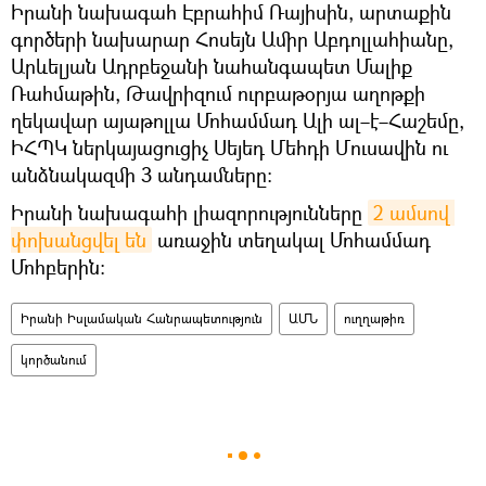
Իրանի նախագահ Էբրահիմ Ռայիսին, արտաքին
գործերի նախարար Հոսեյն Ամիր Աբդոլլահիանը,
Արևելյան Ադրբեջանի նահանգապետ Մալիք
Ռահմաթին, Թավրիզում ուրբաթօրյա աղոթքի
ղեկավար այաթոլլա Մոհամմադ Ալի ալ–է–Հաշեմը,
ԻՀՊԿ ներկայացուցիչ Սեյեդ Մեհդի Մուսավին ու
անձնակազմի 3 անդամները։
Իրանի նախագահի լիազորությունները
2 ամսով 
փոխանցվել են
առաջին տեղակալ Մոհամմադ
Մոհբերին։
Իրանի Իսլամական Հանրապետություն
ԱՄՆ
ուղղաթիռ
կործանում