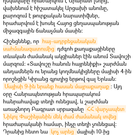
ղեկավարը հրաժարվում է Արարատ լեռից,
վախենում է հիշատակել Արցախի անունը,
քարոզում է թուրքական նարատիվներ,
հրաժարվում է խոսել Հայոց ցեղասպանության
միջազգային ճանաչման մասին։
Հիշեցնենք, որ
հայ–ադրբեջանական 
սահմանազատումից
դժգոհ քաղաքացիները
տևական ժամանակ ակցիաներ էին անում Տավուշի
մարզում։ «Տավուշը հանուն հայրենիքի» շարժման
անդամներն ու նրանց կողմնակիցները մայիսի 4-ին
որոշեցին Կիրանց գյուղից երթով գալ Երևան։
Մայիսի 9-ին նրանք հասան մայրաքաղաք
։ Այդ
օրը Հանրապետության հրապարակում
հանրահավաք տեղի ունեցավ, և շարժման
առաջնորդ Բագրատ սրբազանը
ՀՀ վարչապետ 
Նիկոլ Փաշինյանին մեկ ժամ ժամանակ տվեց
հրաժարականի համար, ինչը տեղի չունեցավ։
Դրանից հետո նա
կոչ արեց 
մայիսի 10-ից