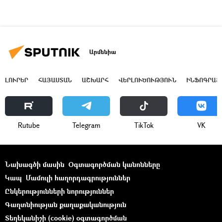
Արմենիա
ԼՈՒՐԵՐ
ՀԱՅԱՍՏԱՆ
ԱՇԽԱՐՀ
ՎԵՐԼՈՒԾՈՒԹՅՈՒՆ
ԻՆՖՈԳՐԱՖ
Rutube
Telegram
ТikТоk
VK
Նախագծի մասին
Օգտագործման կանոնները
Կապ
Մամուլի հաղորդագրություններ
Ընկերությունների նորություններ
Գաղտնիության քաղաքականություն
Տեղեկանիշի (cookie) օգտագործման