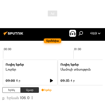
ՀԱՅ
Արմենիա
00:00
01:00
Ուղիղ եթեր
Ուղիղ եթեր
Լուրեր
Մամուլի տեսություն
09:00
09:35
6 ր
4 ր
Երեկ
Այսօր
Եթեր
ք. Երևան
106.0