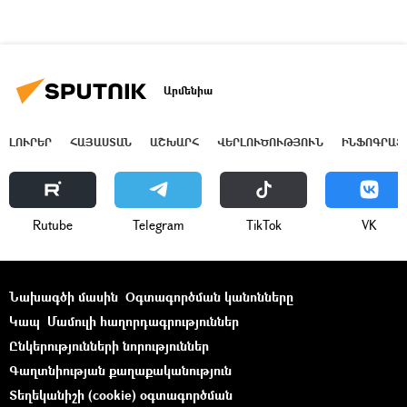
Արմենիա
ԼՈՒՐԵՐ
ՀԱՅԱՍՏԱՆ
ԱՇԽԱՐՀ
ՎԵՐԼՈՒԾՈՒԹՅՈՒՆ
ԻՆՖՈԳՐԱՖ
Rutube
Telegram
ТikТоk
VK
Նախագծի մասին
Օգտագործման կանոնները
Կապ
Մամուլի հաղորդագրություններ
Ընկերությունների նորություններ
Գաղտնիության քաղաքականություն
Տեղեկանիշի (cookie) օգտագործման