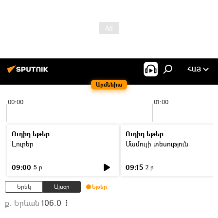
ՀԱՅ
Արմենիա
00:00
01:00
Ուղիղ եթեր
Ուղիղ եթեր
Լուրեր
Մամուլի տեսություն
09:00
09:15
5 ր
2 ր
Երեկ
Այսօր
Եթեր
ք. Երևան
106.0