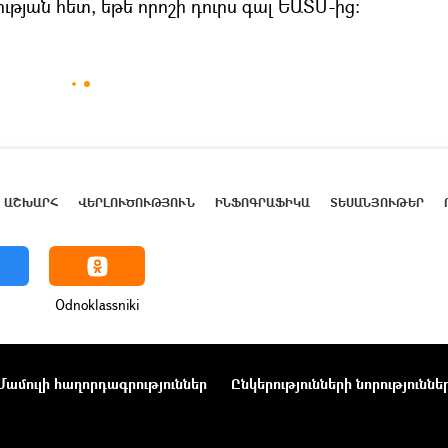
թյան հետ, եթե որոշի դուրս գալ ԵԱՏՄ-ից։
ԱՇԽԱՐՀ
ՎԵՐԼՈՒԾՈՒԹՅՈՒՆ
ԻՆՖՈԳՐԱՖԻԿԱ
ՏԵՍԱՆՅՈՒԹԵՐ
Odnoklassniki
Մամուլի հաղորդագրություններ
Ընկերությունների նորություննե