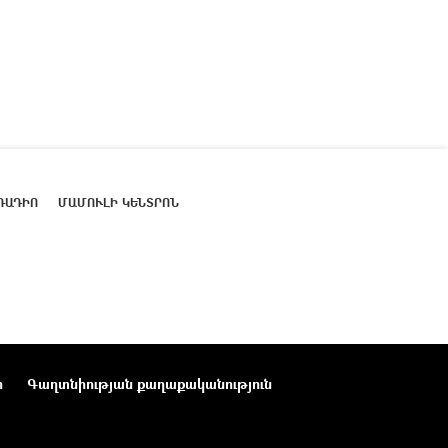
ՌԱԴԻՈ
ՄԱՄՈՒԼԻ ԿԵՆՏՐՈՆ
ր
Գաղտնիության քաղաքականություն