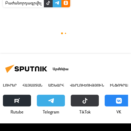
Բաժանորդագրվել
Արմենիա
ԼՈՒՐԵՐ
ՀԱՅԱՍՏԱՆ
ԱՇԽԱՐՀ
ՎԵՐԼՈՒԾՈՒԹՅՈՒՆ
ԻՆՖՈԳՐԱՖ
Rutube
Telegram
ТikТоk
VK