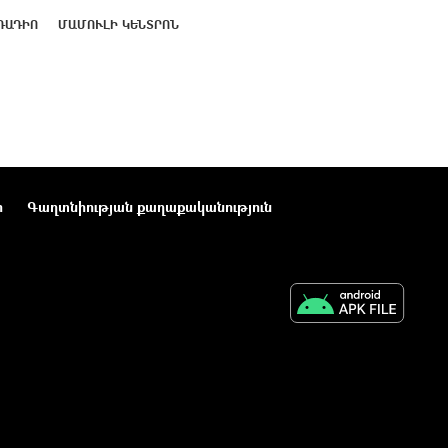
ՌԱԴԻՈ
ՄԱՄՈՒԼԻ ԿԵՆՏՐՈՆ
ր
Գաղտնիության քաղաքականություն