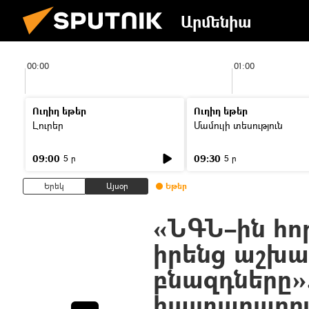
Արմենիա
00:00
01:00
Ուղիղ եթեր
Ուղիղ եթեր
Լուրեր
Մամուլի տեսություն
09:00
09:30
5 ր
5 ր
Երեկ
Այսօր
Եթեր
«ՆԳՆ–ին հոր
իրենց աշխ
բնազդները»
հայտարարու