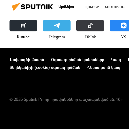
Արմենիա
ԼՈՒՐԵՐ
ՀԱՅԱՍՏԱՆ
Rutube
Telegram
ТikТоk
VK
Նախագծի մասին
Օգտագործման կանոնները
Կապ
Տեղեկանիշի (cookie) օգտագործման
Հետադարձ կապ
© 2026 Sputnik Բոլոր իրավունքները պաշտպանված են. 18+