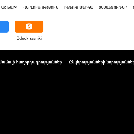
ԱՇԽԱՐՀ
ՎԵՐԼՈՒԾՈՒԹՅՈՒՆ
ԻՆՖՈԳՐԱՖԻԿԱ
ՏԵՍԱՆՅՈՒԹԵՐ
Odnoklassniki
Մամուլի հաղորդագրություններ
Ընկերությունների նորություննե