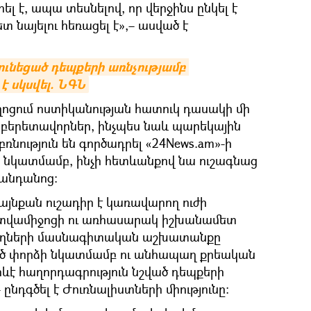
լ է, ապա տեսնելով, որ վերջինս ընկել է
 նայելու հեռացել է»,– ասված է
ւնեցած դեպքերի առնչությամբ 
է սկսվել. ՆԳՆ
ղոցում ոստիկանության հատուկ դասակի մի
րբերետավորներ, ինչպես նաև պարեկային
ռնություն են գործադրել «24News.am»-ի
ի նկատմամբ, ինչի հետևանքով նա ուշագնաց
վանդանոց։
այնքան ուշադիր է կառավարող ուժի
րատվամիջոցի ու առհասարակ իշխանամետ
րողների մասնագիտական աշխատանքը
ած փորձի նկատմամբ ու անհապաղ քրեական
որևէ հաղորդագրություն նշված դեպքերի
 ընդգծել է Ժուռնալիստների միությունը։