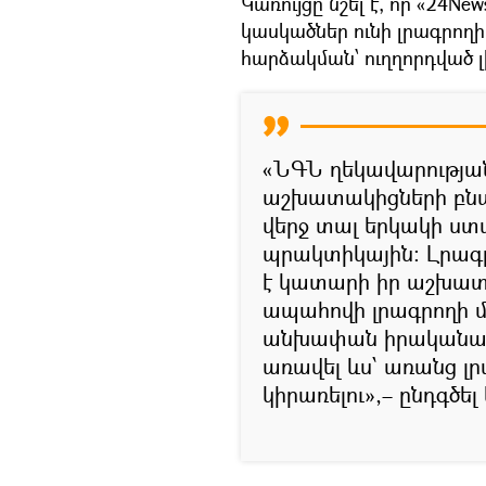
Կառույցը նշել է, որ «24N
կասկածներ ունի լրագրո
հարձակման՝ ուղղորդված լի
«ՆԳՆ ղեկավարությանը
աշխատակիցների բնազ
վերջ տալ երկակի ս
պրակտիկային: Լրագ
է կատարի իր աշխատա
ապահովի լրագրողի 
անխափան իրականացո
առավել ևս՝ առանց լ
կիրառելու»,– ընդգծել