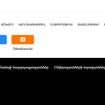
ԱՇԽԱՐՀ
ՎԵՐԼՈՒԾՈՒԹՅՈՒՆ
ԻՆՖՈԳՐԱՖԻԿԱ
ՏԵՍԱՆՅՈՒԹԵՐ
Odnoklassniki
Մամուլի հաղորդագրություններ
Ընկերությունների նորություննե