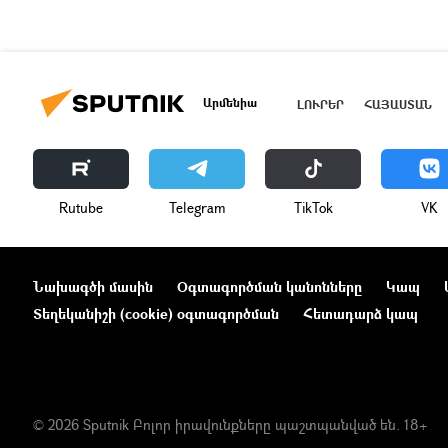
Արմենիա
ԼՈՒՐԵՐ
ՀԱՅԱՍՏԱՆ
Rutube
Telegram
ТikТоk
VK
Նախագծի մասին
Օգտագործման կանոնները
Կապ
Տեղեկանիշի (cookie) օգտագործման
Հետադարձ կապ
© 2026 Sputnik Բոլոր իրավունքները պաշտպանված են. 18+