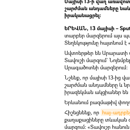
Մայիսի 13-ի վաղ առավոտ
շարժման անդամները նաև
իրականացրել։
ԵՐԵՎԱՆ, 13 մայիսի – Sput
տարբեր մարզերում այս պ
Տեղեկությունը հայտնում 
Ավտոերթեր են Արարատի մ
Տավուշի մարզում` Նոյեմբ
Արագածոտնի մարզերում։
Նշենք, որ մայիսի 13-ից 
շարժման անդամները և նր
իրազեկման ակցիաներ են
Երևանում բազմաթիվ փողո
Հիշեցնենք, որ
հայ–ադրբ
քաղաքացիները տևական ժ
մարզում։ «Տավուշը հանու