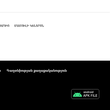
ՌԱԴԻՈ
ՄԱՄՈՒԼԻ ԿԵՆՏՐՈՆ
ր
Գաղտնիության քաղաքականություն