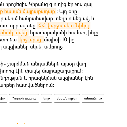
ն որոշեցին Կիրանց գյուղից երթով գալ
անք հասան մայրաքաղաք
։ Այդ օրը
ակում հանրահավաք տեղի ունեցավ, և
րատ սրբազանը
ՀՀ վարչապետ Նիկոլ 
մանակ տվեց
հրաժարականի համար, ինչը
հետո նա
կոչ արեց 
մայիսի 10-ից
 ակցիաներ սկսել ամբողջ
քի» շարժման անդամներն այսօր վաղ
փողոց էին փակել մայրաքաղաքում։
դության և իրազեկման ակցիաներ էին
արբեր հատվածներում։
քի»
Բողոքի ակցիա
երթ
Տեսանյութեր
տեսանյութ