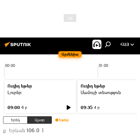
ՀԱՅ
Արմենիա
00:00
01:00
Ուղիղ եթեր
Ուղիղ եթեր
Լուրեր
Մամուլի տեսություն
09:00
09:35
6 ր
4 ր
Երեկ
Այսօր
Եթեր
ք. Երևան
106.0