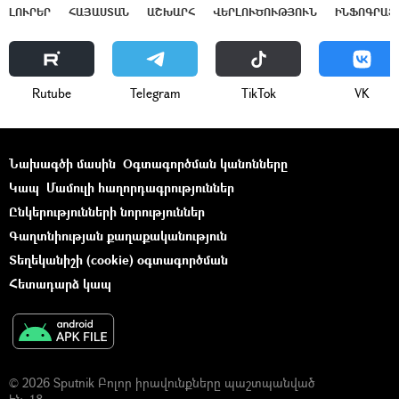
ԼՈՒՐԵՐ
ՀԱՅԱՍՏԱՆ
ԱՇԽԱՐՀ
ՎԵՐԼՈՒԾՈՒԹՅՈՒՆ
ԻՆՖՈԳՐԱՖ
Rutube
Telegram
ТikТоk
VK
Նախագծի մասին
Օգտագործման կանոնները
Կապ
Մամուլի հաղորդագրություններ
Ընկերությունների նորություններ
Գաղտնիության քաղաքականություն
Տեղեկանիշի (cookie) օգտագործման
Հետադարձ կապ
© 2026 Sputnik Բոլոր իրավունքները պաշտպանված