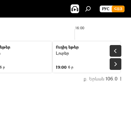
РУС
ՀԱՅ
16:00
 եթեր
Ուղիղ եթեր
ր
Լուրեր
19:00
6 ր
6 ր
ք. Երևան
106.0