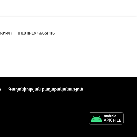
ՌԱԴԻՈ
ՄԱՄՈՒԼԻ ԿԵՆՏՐՈՆ
ր
Գաղտնիության քաղաքականություն