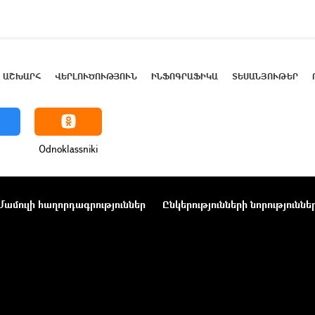
ԱՇԽԱՐՀ
ՎԵՐԼՈՒԾՈՒԹՅՈՒՆ
ԻՆՖՈԳՐԱՖԻԿԱ
ՏԵՍԱՆՅՈՒԹԵՐ
Odnoklassniki
Մամուլի հաղորդագրություններ
Ընկերությունների նորություննե