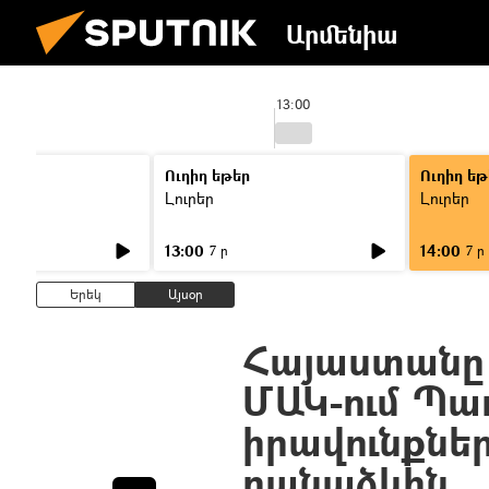
Արմենիա
13:00
Ուղիղ եթեր
Ուղիղ եթ
Լուրեր
Լուրեր
13:00
14:00
7 ր
7 ր
Երեկ
Այսօր
Հայաստանը 
ՄԱԿ-ում Պա
իրավունքնե
բանաձևին