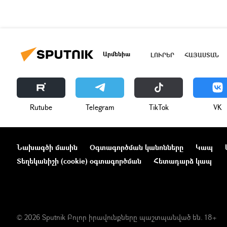
Արմենիա
ԼՈՒՐԵՐ
ՀԱՅԱՍՏԱՆ
Rutube
Telegram
ТikТоk
VK
Նախագծի մասին
Օգտագործման կանոնները
Կապ
Տեղեկանիշի (cookie) օգտագործման
Հետադարձ կապ
© 2026 Sputnik Բոլոր իրավունքները պաշտպանված են. 18+