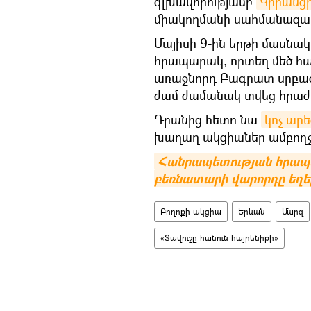
գլխավորությամբ
Կիրանցի
միակողմանի սահմանազատ
Մայիսի 9-ին երթի մասն
հրապարակ, որտեղ մեծ հ
առաջնորդ Բագրատ սրբազ
ժամ ժամանակ տվեց հրաժա
Դրանից հետո նա
կոչ արե
խաղաղ ակցիաներ ամբողջ 
Հանրապետության հրապա
բեռնատարի վարորդը եղել
Բողոքի ակցիա
Երևան
Մարզ
«Տավուշը հանուն հայրենիքի»