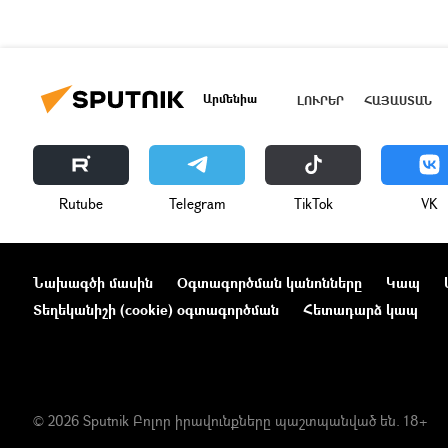
Արմենիա
ԼՈՒՐԵՐ
ՀԱՅԱՍՏԱՆ
Rutube
Telegram
ТikТоk
VK
Նախագծի մասին
Օգտագործման կանոնները
Կապ
Տեղեկանիշի (cookie) օգտագործման
Հետադարձ կապ
© 2026 Sputnik Բոլոր իրավունքները պաշտպանված են. 18+