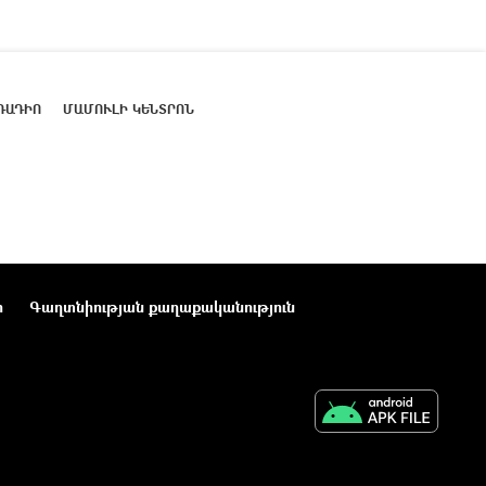
ՌԱԴԻՈ
ՄԱՄՈՒԼԻ ԿԵՆՏՐՈՆ
ր
Գաղտնիության քաղաքականություն