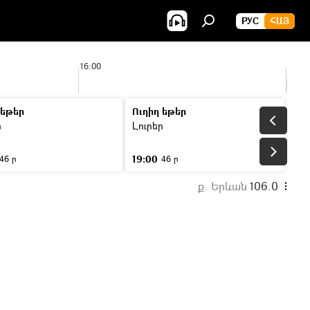
РУС
ՀԱՅ
16:00
17:00
 եթեր
Ուղիղ եթեր
ր
Լուրեր
19:00
46 ր
46 ր
ք. Երևան
106.0