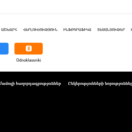
ԱՇԽԱՐՀ
ՎԵՐԼՈՒԾՈՒԹՅՈՒՆ
ԻՆՖՈԳՐԱՖԻԿԱ
ՏԵՍԱՆՅՈՒԹԵՐ
Odnoklassniki
Մամուլի հաղորդագրություններ
Ընկերությունների նորություննե