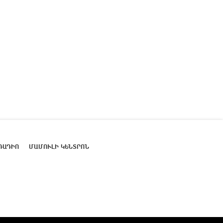
ՌԱԴԻՈ
ՄԱՄՈՒԼԻ ԿԵՆՏՐՈՆ