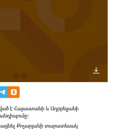
ված է Հայաստանի և Ադրբեջանի
անդիպումը։
եռացնել Քոչարյանի տարատեսակ