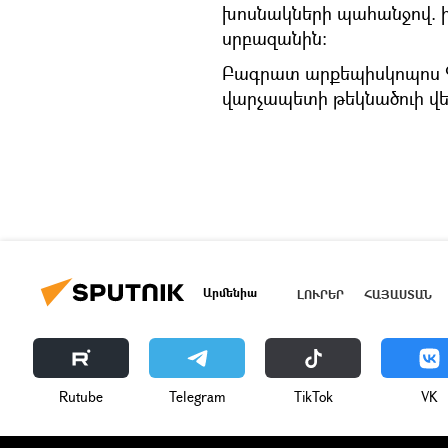
խոսնակների պահանջով.
սրբազանին։
Բագրատ արքեպիսկոպոս Գ
վարչապետի թեկնածուի վեր
Արմենիա
ԼՈՒՐԵՐ
ՀԱՅԱՍՏԱՆ
Rutube
Telegram
ТikТоk
VK