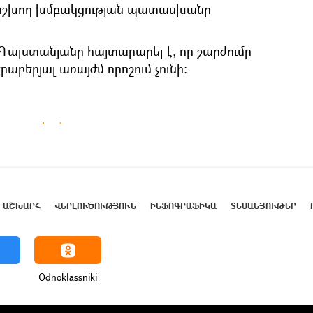
 իշխող խմբակցության պատասխանը
ալստանյանը հայտարարել է, որ շարժումը
աբերյալ առայժմ որոշում չունի։
ԱՇԽԱՐՀ
ՎԵՐԼՈՒԾՈՒԹՅՈՒՆ
ԻՆՖՈԳՐԱՖԻԿԱ
ՏԵՍԱՆՅՈՒԹԵՐ
Odnoklassniki