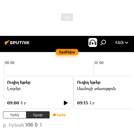
ՀԱՅ
Արմենիա
00:00
01:00
Ուղիղ եթեր
Ուղիղ եթեր
Լուրեր
Մամուլի տեսություն
09:00
09:15
5 ր
2 ր
Երեկ
Այսօր
Եթեր
ք. Երևան
106.0