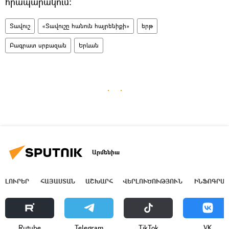
հրապարակում։
Տավուշ
«Տավուշը հանուն հայրենիքի»
երթ
Բագրատ սրբազան
Երևան
Արմենիա
ԼՈՒՐԵՐ
ՀԱՅԱՍՏԱՆ
ԱՇԽԱՐՀ
ՎԵՐԼՈՒԾՈՒԹՅՈՒՆ
ԻՆՖՈԳՐԱՖ
Rutube
Telegram
ТikТоk
VK