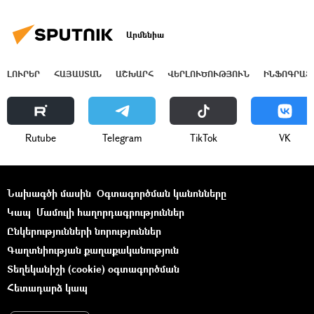
Արմենիա
ԼՈՒՐԵՐ
ՀԱՅԱՍՏԱՆ
ԱՇԽԱՐՀ
ՎԵՐԼՈՒԾՈՒԹՅՈՒՆ
ԻՆՖՈԳՐԱՖ
Rutube
Telegram
ТikТоk
VK
Նախագծի մասին
Օգտագործման կանոնները
Կապ
Մամուլի հաղորդագրություններ
Ընկերությունների նորություններ
Գաղտնիության քաղաքականություն
Տեղեկանիշի (cookie) օգտագործման
Հետադարձ կապ