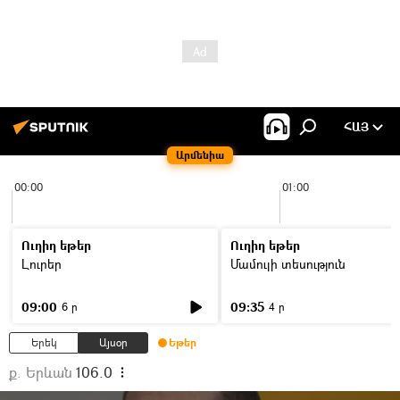
ՀԱՅ
Արմենիա
00:00
01:00
Ուղիղ եթեր
Ուղիղ եթեր
Լուրեր
Մամուլի տեսություն
09:00
09:35
6 ր
4 ր
Երեկ
Այսօր
Եթեր
ք. Երևան
106.0