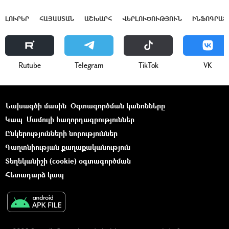
ԼՈՒՐԵՐ
ՀԱՅԱՍՏԱՆ
ԱՇԽԱՐՀ
ՎԵՐԼՈՒԾՈՒԹՅՈՒՆ
ԻՆՖՈԳՐԱՖ
Rutube
Telegram
ТikТоk
VK
Նախագծի մասին
Օգտագործման կանոնները
Կապ
Մամուլի հաղորդագրություններ
Ընկերությունների նորություններ
Գաղտնիության քաղաքականություն
Տեղեկանիշի (cookie) օգտագործման
Հետադարձ կապ