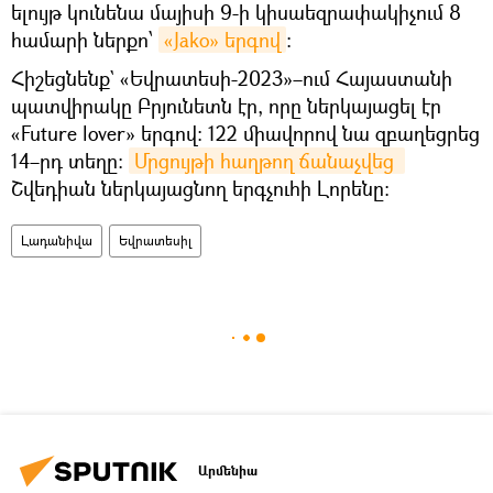
ելույթ կունենա մայիսի 9-ի կիսաեզրափակիչում 8
համարի ներքո՝
«Jako» երգով
։
Հիշեցնենք` «Եվրատեսի-2023»–ում Հայաստանի
պատվիրակը Բրյունետն էր, որը ներկայացել էր
«Future lover» երգով։ 122 միավորով նա զբաղեցրեց
14–րդ տեղը։
Մրցույթի հաղթող ճանաչվեց 
Շվեդիան ներկայացնող երգչուհի Լորենը։
Լադանիվա
Եվրատեսիլ
Արմենիա