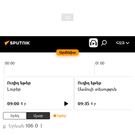
ՀԱՅ
Արմենիա
00:00
01:00
Ուղիղ եթեր
Ուղիղ եթեր
Լուրեր
Մամուլի տեսություն
09:00
09:35
6 ր
4 ր
Երեկ
Այսօր
Եթեր
ք. Երևան
106.0