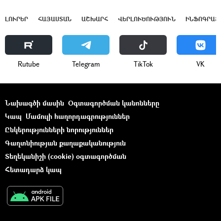
ԼՈՒՐԵՐ
ՀԱՅԱՍՏԱՆ
ԱՇԽԱՐՀ
ՎԵՐԼՈՒԾՈՒԹՅՈՒՆ
ԻՆՖՈԳՐԱՖ
Rutube
Telegram
ТikТоk
VK
Նախագծի մասին
Օգտագործման կանոնները
Կապ
Մամուլի հաղորդագրություններ
Ընկերությունների նորություններ
Գաղտնիության քաղաքականություն
Տեղեկանիշի (cookie) օգտագործման
Հետադարձ կապ