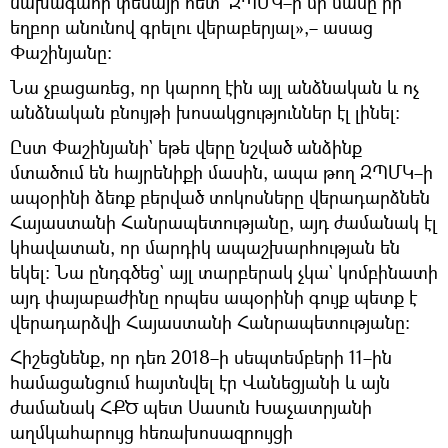
նախագահի փեսայի հետ` ԶՊՄԿ–ի մի մասը իր
եղբոր անունով գրելու վերաբերյալ»,– ասաց
Փաշինյանը։
Նա չբացառեց, որ կարող էին այլ անձնական և ոչ
անձնական բնույթի խոսակցություններ էլ լինել։
Ըստ Փաշինյանի` եթե վերը նշված անձինք
մտածում են հայրենիքի մասին, ապա թող ԶՊՄԿ–ի
ապօրինի ձեռք բերված տոկոսները վերադարձնեն
Հայաստանի Հանրապետությանը, այդ ժամանակ էլ
կհավատան, որ մարդիկ ապաշխարհության են
եկել։ Նա ընդգծեց` այլ տարբերակ չկա` կոմբինատի
այդ փայաբաժինը որպես ապօրինի գույք պետք է
վերադարձվի Հայաստանի Հանրապետությանը։
Հիշեցնենք, որ դեռ 2018–ի սեպտեմբերի 11–ին
համացանցում հայտնվել էր Վանեցյանի և այն
ժամանակ ՀՔԾ պետ Սասուն Խաչատրյանի
աղմկահարույց հեռախոսազրույցի