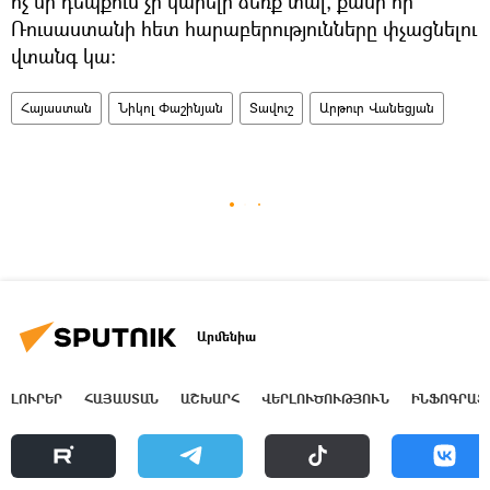
ոչ մի դեպքում չի կարելի ձեռք տալ, քանի որ
Ռուսաստանի հետ հարաբերությունները փչացնելու
վտանգ կա։
Հայաստան
Նիկոլ Փաշինյան
Տավուշ
Արթուր Վանեցյան
Արմենիա
ԼՈՒՐԵՐ
ՀԱՅԱՍՏԱՆ
ԱՇԽԱՐՀ
ՎԵՐԼՈՒԾՈՒԹՅՈՒՆ
ԻՆՖՈԳՐԱՖ