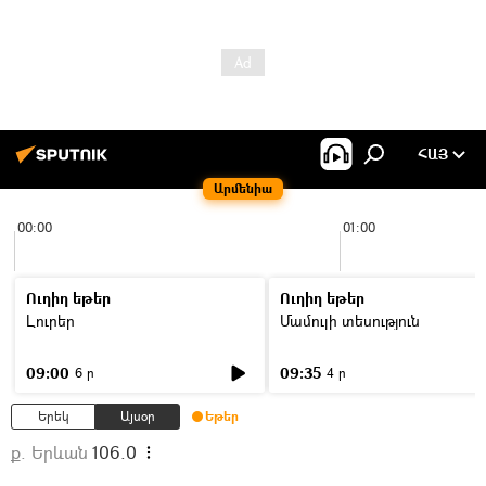
ՀԱՅ
Արմենիա
00:00
01:00
Ուղիղ եթեր
Ուղիղ եթեր
Լուրեր
Մամուլի տեսություն
09:00
09:35
6 ր
4 ր
Երեկ
Այսօր
Եթեր
ք. Երևան
106.0