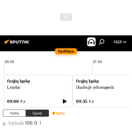
ՀԱՅ
Արմենիա
00:00
01:00
Ուղիղ եթեր
Ուղիղ եթեր
Լուրեր
Մամուլի տեսություն
09:00
09:35
6 ր
4 ր
Երեկ
Այսօր
Եթեր
ք. Երևան
106.0