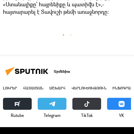
«Ստանալիքը՝ հայրենիքը և պատիվն է»,-
հայտարարել է Տավուշի թեմի առաջնորդը։
Արմենիա
ԼՈՒՐԵՐ
ՀԱՅԱՍՏԱՆ
ԱՇԽԱՐՀ
ՎԵՐԼՈՒԾՈՒԹՅՈՒՆ
ԻՆՖՈԳՐԱՖ
Rutube
Telegram
ТikТоk
VK