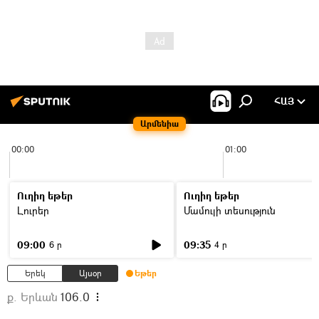
ՀԱՅ
Արմենիա
00:00
01:00
Ուղիղ եթեր
Ուղիղ եթեր
Լուրեր
Մամուլի տեսություն
09:00
09:35
6 ր
4 ր
Երեկ
Այսօր
Եթեր
ք. Երևան
106.0