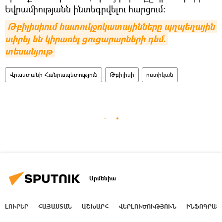
Եվրամիությանն ինտեգրվելու հարցում։
Թբիլիսիում հատուկջոկատայինները պղպեղային 
սփրեյ են կիրառել ցուցարարների դեմ. 
տեսանյութ
Վրաստանի Հանրապետություն
Թբիլիսի
ոստիկան
Արմենիա
ԼՈՒՐԵՐ
ՀԱՅԱՍՏԱՆ
ԱՇԽԱՐՀ
ՎԵՐԼՈՒԾՈՒԹՅՈՒՆ
ԻՆՖՈԳՐԱՖ