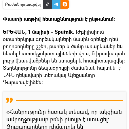
Բաժանորդագրվել
Փաստի առթիվ հետաքննություն է ընթանում։
ԵՐԵՎԱՆ, 1 մայիսի – Sputnik.
Թբիլիսիում
օտարերկրյա գործակալների մասին օրենքի դեմ
բողոքողները շշեր, քարեր և ծանր առարկաներ են
նետել հատուկջոկատայինների վրա, 6 իրավապահ
լուրջ վնասվածքներ են ստացել և հոսպիտալացվել։
Տեղեկությունը ճեպազրույցի ժամանակ հայտնել է
ՆԳՆ ղեկավարի տեղակալ Ալեքսանդր
Դարախվելիձեն:
«Հանրությունը հստակ տեսավ, որ ակցիան
ամբողջությամբ բռնի բնույթ է ստացել։
Ցուցարարները դիմադրել են