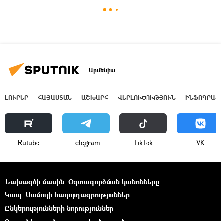
Արմենիա
ԼՈՒՐԵՐ
ՀԱՅԱՍՏԱՆ
ԱՇԽԱՐՀ
ՎԵՐԼՈՒԾՈՒԹՅՈՒՆ
ԻՆՖՈԳՐԱՖ
Rutube
Telegram
ТikТоk
VK
Նախագծի մասին
Օգտագործման կանոնները
Կապ
Մամուլի հաղորդագրություններ
Ընկերությունների նորություններ