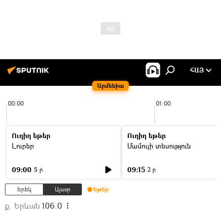
ՀԱՅ
Արմենիա
00:00
01:00
Ուղիղ եթեր
Ուղիղ եթեր
Լուրեր
Մամուլի տեսություն
09:00
09:15
5 ր
2 ր
Երեկ
Այսօր
Եթեր
ք. Երևան
106.0