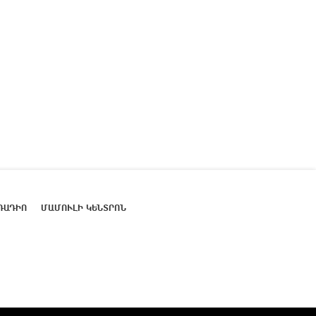
ՌԱԴԻՈ
ՄԱՄՈՒԼԻ ԿԵՆՏՐՈՆ