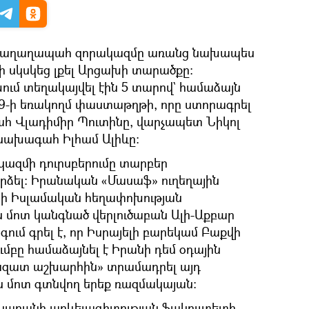
ն խաղաղապահ զորակազմը առանց նախապես
ի սկսկեց լքել Արցախի տարածքը։
մ տեղակայվել էին 5 տարով` համաձայն
 9-ի եռակողմ փաստաթղթի, որը ստորագրել
հ Վլադիմիր Պուտինը, վարչապետ Նիկոլ
նախագահ Իլհամ Ալիևը։
ազմի դուրսբերումը տարբեր
արձել։ Իրանական «Մասաֆ» ուղեղային
նի Իսլամական հեղափոխության
 մոտ կանգնած վերլուծաբան Ալի-Աքբար
գում գրել է, որ Իսրայելի բարեկամ Բաքվի
բը համաձայնել է Իրանի դեմ օդային
ազատ աշխարհին» տրամադրել այդ
 մոտ գտնվող երեք ռազմակայան։
արանի արևելագիտության ֆակուլտետի