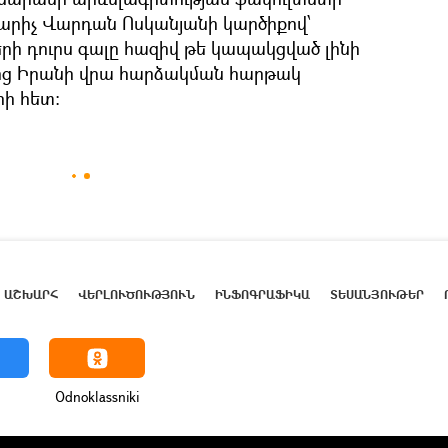
արիչ Վարդան Ոսկանյանի կարծիքով՝
 դուրս գալը հազիվ թե կապակցված լինի
ց Իրանի վրա հարձակման հարթակ
րի հետ։
ԱՇԽԱՐՀ
ՎԵՐԼՈՒԾՈՒԹՅՈՒՆ
ԻՆՖՈԳՐԱՖԻԿԱ
ՏԵՍԱՆՅՈՒԹԵՐ
Odnoklassniki