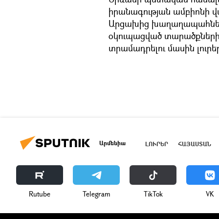
իրանագության ամբիոնի վ
Արցախից խաղաղապահների
օկուպացված տարածքների
տրամադրելու մասին լուրե
Արմենիա
ԼՈՒՐԵՐ
ՀԱՅԱՍՏԱՆ
Rutube
Telegram
ТikТоk
VK